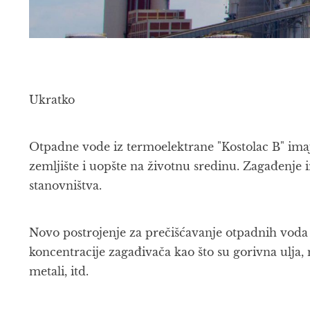
Ukratko
Otpadne vode iz termoelektrane "Kostolac B" ima
zemljište i uopšte na životnu sredinu. Zagađenje
stanovništva.
Novo postrojenje za prečišćavanje otpadnih vod
koncentracije zagađivača kao što su gorivna ulja,
metali, itd.