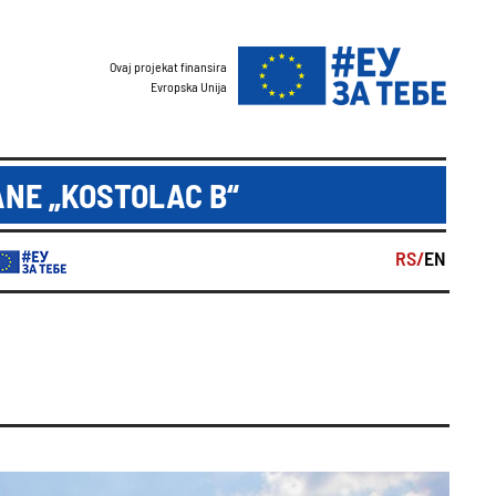
Ovaj projekat finansira
Evropska Unija
NE „KOSTOLAC B“
RS/
EN