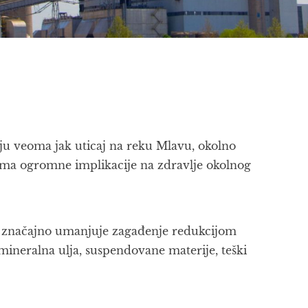
ju veoma jak uticaj na reku Mlavu, okolno
 ima ogromne implikacije na zdravlje okolnog
a značajno umanjuje zagađenje redukcijom
 mineralna ulja, suspendovane materije, teški